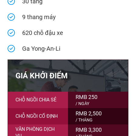
30 tầng
9 thang máy
620 chỗ đậu xe
Ga Yong-An-Li
GIÁ KHỞI ĐIỂM
RMB 250
CHỖ NGỒI CHIA SẺ
/ NGÀY
RMB 2,500
CHỖ NGỒI CỐ ĐỊNH
/ THÁNG
VĂN PHÒNG DỊCH
RMB 3,300
VỤ