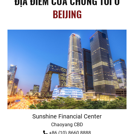
ĐỊA ĐIỂM CỦA CHÚNG TÔI Ở
BEIJING
Sunshine Financial Center
Chaoyang CBD
+86 (10) 8660 8888