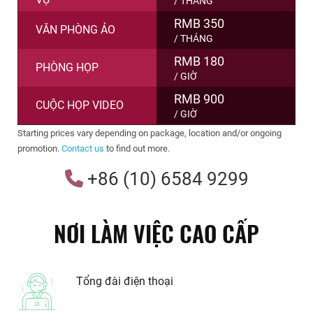
/ THÁNG
RMB 350
VĂN PHÒNG ẢO
/ THÁNG
RMB 180
PHÒNG HỌP
/ GIỜ
RMB 900
CUỘC HỌP VIDEO
/ GIỜ
Starting prices vary depending on package, location and/or ongoing
promotion.
Contact us
to find out more.
+86 (10) 6584 9299
NƠI LÀM VIỆC CAO CẤP
Tổng đài điện thoại