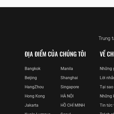
Trung 
ĐỊA ĐIỂM CỦA CHÚNG TÔI
VỀ CH
Bangkok
Manila
Những g
Beijing
Shanghai
Lời nhắ
HangZhou
Singapore
Tại sao
Hong Kong
HÀ NỘI
Những 
Jakarta
HỒ CHÍ MINH
Tin tức