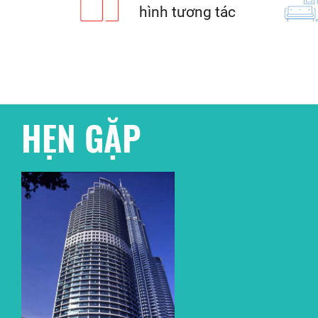
hình tương tác
HẸN GẶP