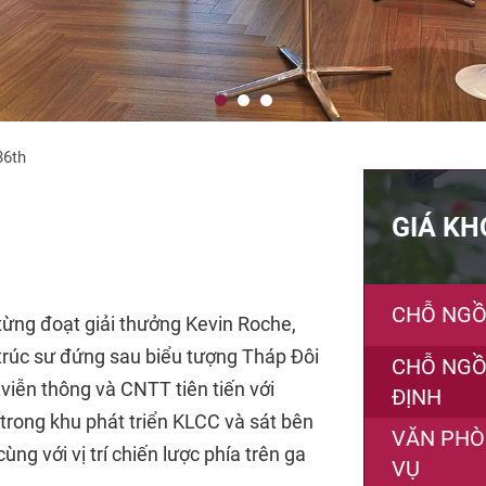
36th
GIÁ KH
CHỖ NGỒI
 từng đoạt giải thưởng Kevin Roche,
trúc sư đứng sau biểu tượng Tháp Đôi
CHỖ NGỒ
iễn thông và CNTT tiên tiến với
ĐỊNH
 trong khu phát triển KLCC và sát bên
VĂN PHÒ
ùng với vị trí chiến lược phía trên ga
VỤ