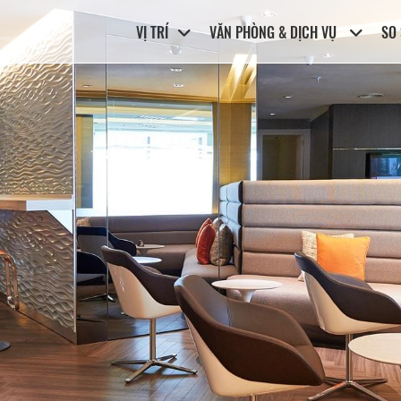
VỊ TRÍ
VĂN PHÒNG & DỊCH VỤ
SO