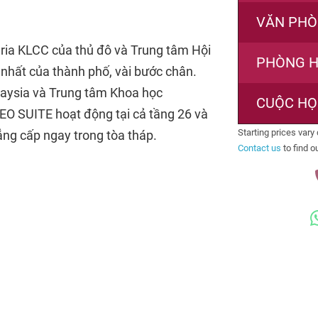
VĂN PHÒ
ia KLCC của thủ đô và Trung tâm Hội
PHÒNG 
 nhất của thành phố, vài bước chân.
aysia và Trung tâm Khoa học
CUỘC HỌ
EO SUITE hoạt động tại cả tầng 26 và
Starting prices var
ẳng cấp ngay trong tòa tháp.
Contact us
to find o