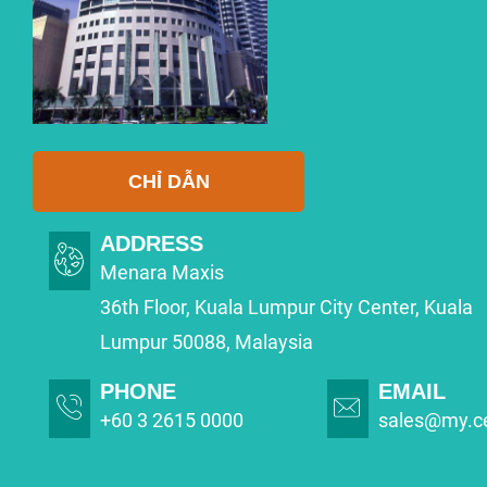
CHỈ DẪN
ADDRESS
Menara Maxis
36th Floor, Kuala Lumpur City Center, Kuala
Lumpur 50088, Malaysia
PHONE
EMAIL
+60 3 2615 0000
sales@my.c