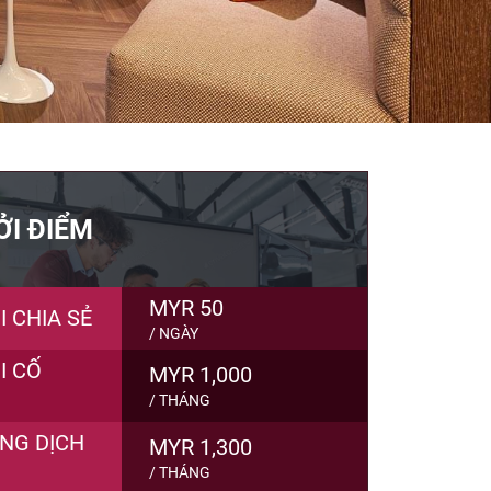
ỞI ĐIỂM
MYR 50
 CHIA SẺ
/ NGÀY
I CỐ
MYR 1,000
/ THÁNG
NG DỊCH
MYR 1,300
/ THÁNG