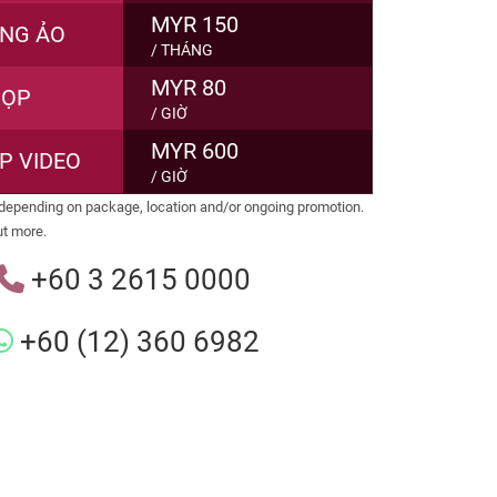
MYR 150
NG ẢO
/ THÁNG
MYR 80
HỌP
/ GIỜ
MYR 600
P VIDEO
/ GIỜ
y depending on package, location and/or ongoing promotion.
ut more.
+60 3 2615 0000
+60 (12) 360 6982